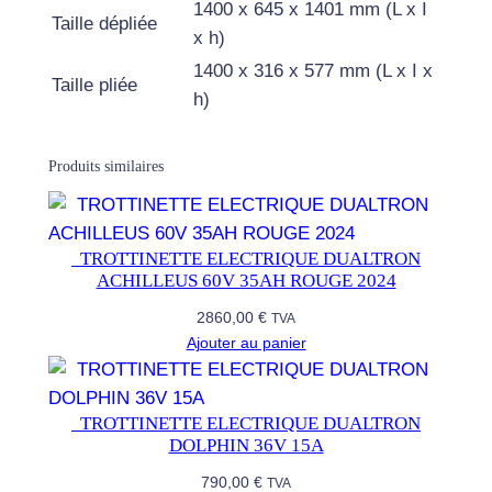
1400 x 645 x 1401 mm (L x I
V
Taille dépliée
x h)
E
1400 x 316 x 577 mm (L x I x
R
Taille pliée
h)
U
N
F
Produits similaires
I
G
H
​ ​ TROTTINETTE ELECTRIQUE DUALTRON
T
ACHILLEUS 60V 35AH ROUGE 2024
E
2860,00
€
TVA
R
Ajouter au panier
7
2
6
​ ​ TROTTINETTE ELECTRIQUE DUALTRON
DOLPHIN 36V 15A
0
R
790,00
€
TVA