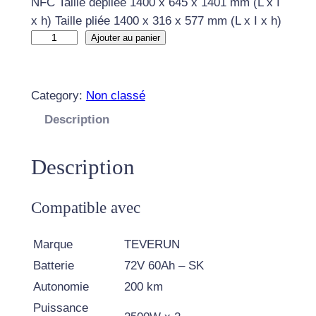
NFC Taille dépliée 1400 x 645 x 1401 mm (L x I
x h) Taille pliée 1400 x 316 x 577 mm (L x I x h)
q
Ajouter au panier
u
a
n
Category:
Non classé
t
Description
i
t
Description
é
d
e
Compatible avec
T
R
Marque
TEVERUN
O
Batterie
72V 60Ah – SK
T
Autonomie
200 km
T
Puissance
I