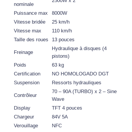
2500W x 2
nominale
N
Puissance max
8000W
E
T
Vitesse bridée
25 km/h
T
Vitesse max
110 km/h
E
Taille des roues
13 pouces
E
Hydraulique à disques (4
Freinage
L
pistons)
E
Poids
63 kg
C
Certification
NO HOMOLOGADO DGT
T
Suspension
Ressorts hydrauliques
R
I
70 – 90A (TURBO) x 2 – Sine
Contrôleur
Q
Wave
U
Display
TFT 4 pouces
E
Chargeur
84V 5A
T
Verouillage
NFC
E