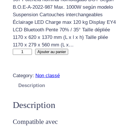
B.O.E-A-2022-987 Max. 1000W según modelo
Suspension Cartouches interchangeables
Éclairage LED Charge max 120 kg Display EY4
LCD Bluetooth Pente 70% / 35° Taille dépliée
1170 x 620 x 1370 mm (L x l x h) Taille pliée
1170 x 279 x 560 mm (L x…
q
Ajouter au panier
u
a
n
Category:
Non classé
t
Description
i
t
Description
é
d
e
Compatible avec
T