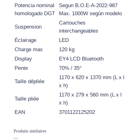
Q
Potencia nominal
Segun B.O.E-A-2022-987
U
homologado DGT
Max. 1000W según modelo
E
Cartouches
Suspension
D
interchangeables
U
Éclairage
LED
A
Charge max
120 kg
L
Display
EY4 LCD Bluetooth
T
R
Pente
70% / 35°
O
1170 x 620 x 1370 mm (L x l
Taille dépliée
N
x h)
V
1170 x 279 x 560 mm (L x l
Taille pliée
I
x h)
C
EAN
3701122125202
T
O
Produits similaires
R