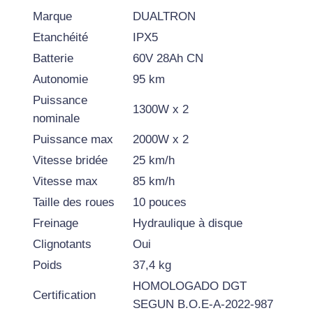
R
Marque
DUALTRON
O
Etanchéité
IPX5
T
Batterie
60V 28Ah CN
T
Autonomie
95 km
I
Puissance
N
1300W x 2
nominale
E
T
Puissance max
2000W x 2
T
Vitesse bridée
25 km/h
E
Vitesse max
85 km/h
E
Taille des roues
10 pouces
L
Freinage
Hydraulique à disque
E
Clignotants
Oui
C
Poids
37,4 kg
T
R
HOMOLOGADO DGT
Certification
I
SEGUN B.O.E-A-2022-987