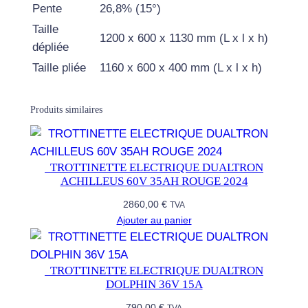
Pente
26,8% (15°)
T
Taille
R
1200 x 600 x 1130 mm (L x l x h)
dépliée
O
Taille pliée
1160 x 600 x 400 mm (L x l x h)
N
T
O
Produits similaires
G
O
P
​ ​ TROTTINETTE ELECTRIQUE DUALTRON
L
ACHILLEUS 60V 35AH ROUGE 2024
U
2860,00
€
TVA
S
Ajouter au panier
4
8
V
​ ​ TROTTINETTE ELECTRIQUE DUALTRON
DOLPHIN 36V 15A
1
2
790,00
€