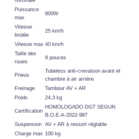
nominale
E
T
Puissance
800W
T
max
E
Vitesse
25 km/h
E
bridée
L
Vitesse max
40 km/h
E
Taille des
9 pouces
C
roues
T
Tubeless anti-crevaison avant et
R
Pneus
chambre à air arrière
I
Freinage
Tambour AV + AR
Q
Poids
24,3 kg
U
E
HOMOLOGADO DGT SEGUN
Certification
D
B.O.E-A-2022-987
U
Suspension
AV + AR à ressort réglable
A
Charge max
100 kg
L