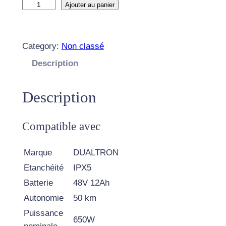
q
Ajouter au panier
u
a
n
Category:
Non classé
t
Description
i
t
Description
é
d
e
Compatible avec
T
R
Marque
DUALTRON
O
Etanchéité
IPX5
T
Batterie
48V 12Ah
T
Autonomie
50 km
I
Puissance
N
650W