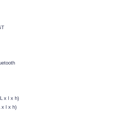
C
T
R
GT
I
Q
U
E
D
uetooth
U
A
L
T
 x l x h)
R
O
x l x h)
N
D
O