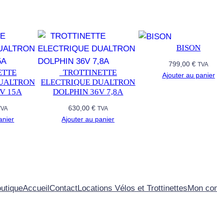
L
P
H
I
BISON
N
799,00
€
TVA
3
NETTE
​ ​ TROTTINETTE
Ajouter au panier
DUALTRON
ELECTRIQUE DUALTRON
6
V 15A
DOLPHIN 36V 7,8A
V
630,00
€
1
TVA
TVA
anier
Ajouter au panier
2
A
utique
Accueil
Contact
Locations Vélos et Trottinettes
Mon co