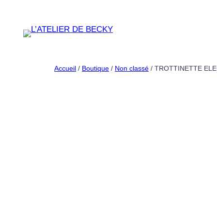
Aller
au
contenu
Accueil
/
Boutique
/
Non classé
/ TROTTINETTE EL