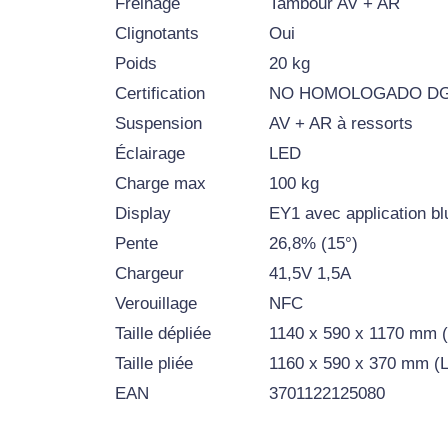
Freinage
Tambour AV + AR
Clignotants
Oui
Poids
20 kg
Certification
NO HOMOLOGADO D
Suspension
AV + AR à ressorts
Éclairage
LED
Charge max
100 kg
Display
EY1 avec application bl
Pente
26,8% (15°)
Chargeur
41,5V 1,5A
Verouillage
NFC
Taille dépliée
1140 x 590 x 1170 mm (L
Taille pliée
1160 x 590 x 370 mm (L 
EAN
3701122125080