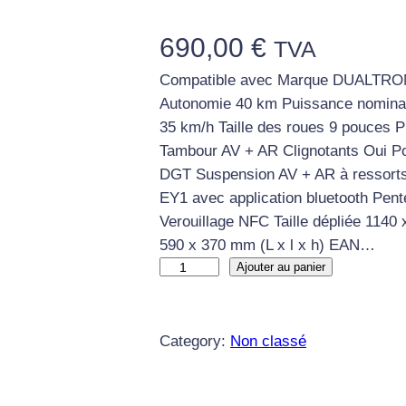
690,00
€
TVA
Compatible avec Marque DUALTRON 
Autonomie 40 km Puissance nominal
35 km/h Taille des roues 9 pouces 
Tambour AV + AR Clignotants Oui 
DGT Suspension AV + AR à ressorts
EY1 avec application bluetooth Pen
Verouillage NFC Taille dépliée 1140 x
590 x 370 mm (L x l x h) EAN…
q
Ajouter au panier
u
a
n
Category:
Non classé
t
i